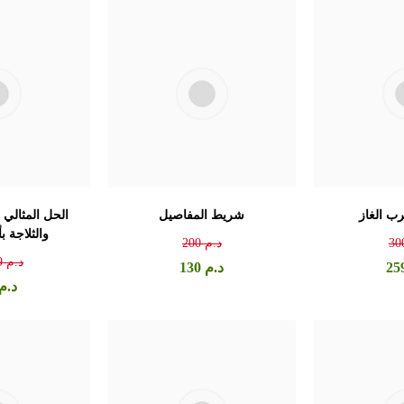
 الغاز
شريط المفاصيل
الحل المثالي 
والثلاجة ب
30
د.م
200
د.م
9
25
د.م
130
د.م