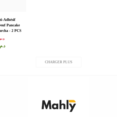
ti-Adhésif
Oeuf Pancake
archa - 2 PCS
د.م
د.م
CHARGER PLUS