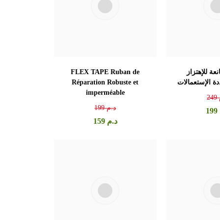
ت 4 مانعة للإهتزاز
FLEX TAPE Ruban de
ة الإستعمالات
Réparation Robuste et
imperméable
249
د.م
199
199
د.م
159