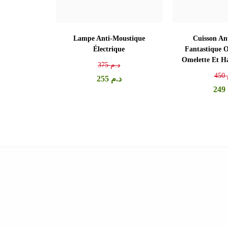
Lampe Anti-Moustique
Cuisson An
Électrique
Fantastique 
Omelette Et H
د.م
375
450
د.م
255
249