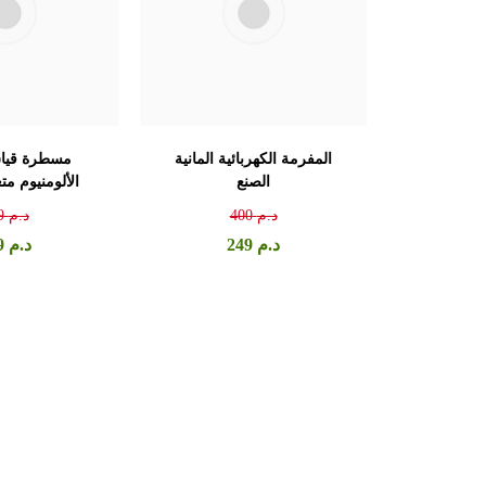
المفرمة الكهربائية المانية
مسطرة قيا
الصنع
الألومنيوم متع
د.م
400
د.م
9
د.م
249
د.م
9