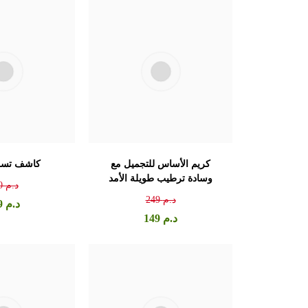
كريم الأساس للتجميل مع
كاشف تسرب
وسادة ترطيب طويلة الأمد
د.م
0
د.م
249
د.م
9
د.م
149