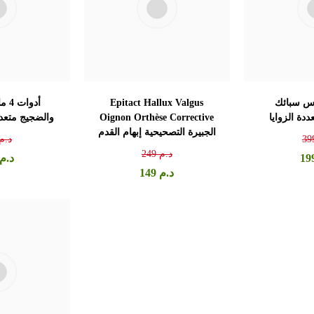
س سبائك
Epitact Hallux Valgus
أدوا
ددة الزوايا
Oignon Orthèse Corrective
والضجيج متعدد
الجبيرة التصحيحية إبهام القدم
39
د.م
د.م
249
19
د.م
د.م
149