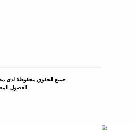
جميع الحقوق محفوظة لدى محالي 
الفصول المعمول بها في مقتضيات القانون العمل القضائي الإستعجالي التجاري بالمغرب.