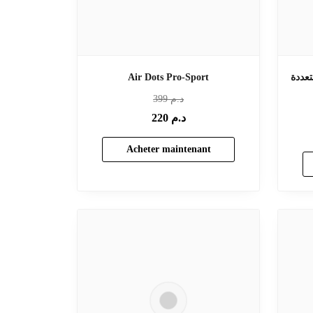
عددة
Air Dots Pro-Sport
د.م
399
د.م
220
Acheter maintenant