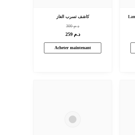
Lam
كاشف تسرب الغاز
د.م
300
د.م
259
Acheter maintenant