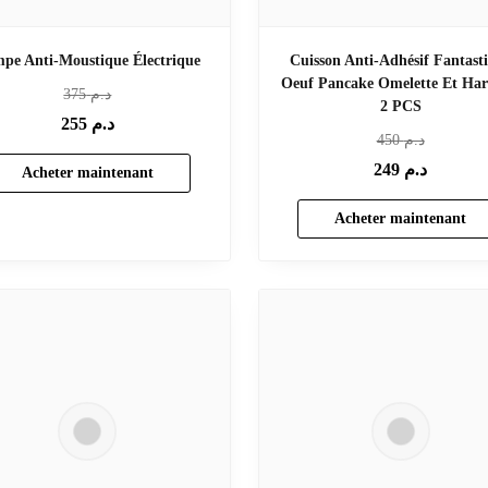
pe Anti-Moustique Électrique
Cuisson Anti-Adhésif Fantast
Oeuf Pancake Omelette Et Har
د.م
375
2 PCS
د.م
255
د.م
450
د.م
249
Acheter maintenant
Acheter maintenant