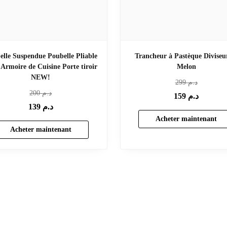
elle Suspendue Poubelle Pliable
Trancheur à Pastèque Diviseu
Armoire de Cuisine Porte tiroir
Melon
NEW!
299
د.م
200
د.م
159
د.م
139
د.م
Acheter maintenant
Acheter maintenant