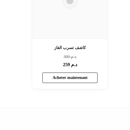
كاشف تسرب الغاز
300
د.م
259
د.م
Acheter maintenant